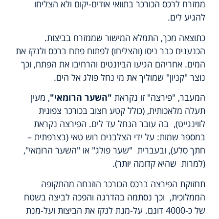
ממזרח לרכס הכורכר בתוואי אודים-יקום ולא הצליחו
להגיע לים.
כתוצאה מכך, התמלא המישור שממזרח בביצות.
הכנענים כבר ניסו (והצליחו) לפתוח פתח ברכס ולנקז את
המים. אחריהם הגיעו הביזנטים והרחיבו את הפתח, וכך
נוצר "קניון" שמוליך את מי נחל פולג אל הים.
המעבר, "פירצה" זו נקראת
"השער הרומאי"
, מעין
תעלה מלאכותית, (כולל קטע חצוב בכורכר צפונית
לווינגייט), בה עובר הנחל עד לים. הפירצה נקראת
במספר שמות: על ידי הצלבנים רוש טאי (בצרפתית –
חתך סלע), ובעברית "שער פולג" או "השער הרומאי",
(למרות שהיא קדומה יותר).
תחזוקת הפירצה ברכס הכורכר הוזנחה מהתקופה
הממלוכית, וכך נסתמה בהדרגה והפכה לביצה בשטח
של כ-4000 דונם. על-מנת לנקז את הביצות ועל-מנת