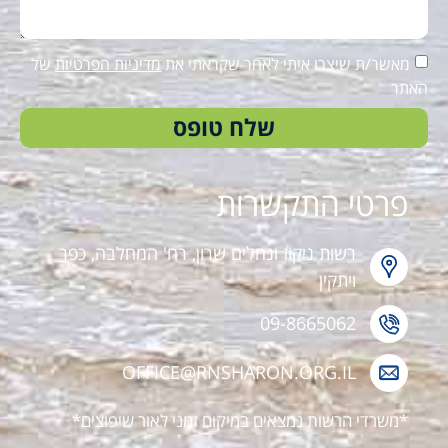
מאשר/ת שיצרו איתי לאחר שקראתי את
מדיניות הפרטיות
של
האתר
שלח טופס
פרטי התקשרות
רשות ניקוז ונחלים שרון, רח' המחלבה, כפר
ויתקין
09-8665062
OFFICE@RNSHARON.ORG.IL
*משרדי הרשות נמצאים במיקום זמני לאור שיפוצים*