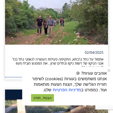
02/04/2025
אתמול על נחל נרבתא, התקיימה פעילות העשרה לנאמני נחל בכל
אגני הניקוז של רשות ניקוז ונחלים שרון . את המפגש הובילו מעוז
לואנץ נאמן נחל...
אוהבים עוגיות? 🍪
קרא עוד
אנחנו משתמשים בעוגיות (cookies) לשיפור
חוויית הגלישה שלך, הצגת הצעות מותאמות
ועוד. כמפורט ב
מדיניות הפרטיות
שלנו.
קהילת נחל חדרה מגלה את הנחל
הבנתי, תודה