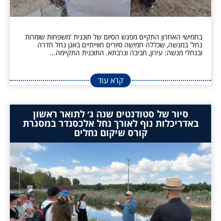
בחמישי האחרון התקיים מפגש הסיום של תוכנית 'משפחות שומרות
נחל' במנשה, שכללה חמישה סיורים חווייתיים באגן נחל חדרה
ובנחלי מנשה: עירון, חביבה ונרבתא. התוכנית התקיימה...
קרא עוד
סיור של סטודנטים שנה ג׳ לתואר ראשון
באדריכלות נוף לאורך נחל אלכסנדר במסגרת
קורס שיקום נחלים