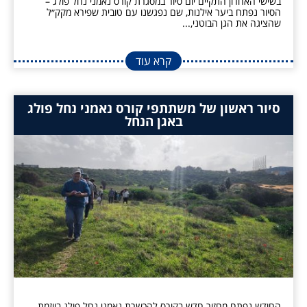
בשישי האחרון התקיים יום סיור במסגרת קורס נאמני נחל פולג –
הסיור נפתח ביער אילנות, שם נפגשנו עם טובית שפירא מקק״ל
שהציגה את הגן הבוטני,...
קרא עוד
סיור ראשון של משתתפי קורס נאמני נחל פולג
באגן הנחל
החודש נפתח מחזור חדש בקורס להכשרת נאמני נחל פולג ביוזמת