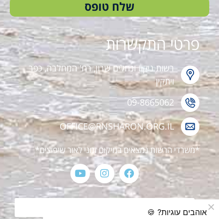
שלח טופס
פרטי התקשרות
רשות ניקוז ונחלים שרון, רח' המחלבה, כפר
ויתקין
09-8665062
OFFICE@RNSHARON.ORG.IL
*משרדי הרשות נמצאים במיקום זמני לאור שיפוצים*
הצהרת נגישות
אוהבים עוגיות? 🍪