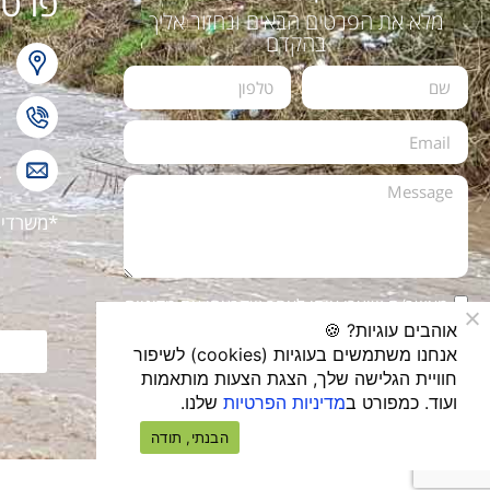
פרטי
מלא את הפרטים הבאים ונחזור אליך
בהקדם
ר
2
L
*משרדי ה
מאשר/ת שיצרו איתי לאחר שקראתי את
מדיניות
הפרטיות
של האתר
אוהבים עוגיות? 🍪
אנחנו משתמשים בעוגיות (cookies) לשיפור
שלח טופס
חוויית הגלישה שלך, הצגת הצעות מותאמות
ועוד. כמפורט ב
מדיניות הפרטיות
שלנו.
הבנתי, תודה