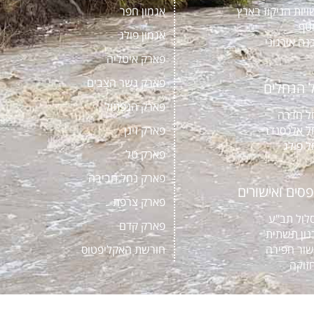
ויות הניקוז בארץ
אגמון חפר
טף
אגמון פולג
נה אירגוני
פארק איטליה
פארק גשר הצבים
 הנחלים
פארק הנפתול
ל חדרה
ל אלכסנדר
פארק זיגן
ל פולג
פארק טל
פארק נחל חביבה
סים ואישורים
פארק צרפת
לול תב"ע
פארק קדם
נון תשתית
שור חפירה
חורשת האקליפטוס
זוקה