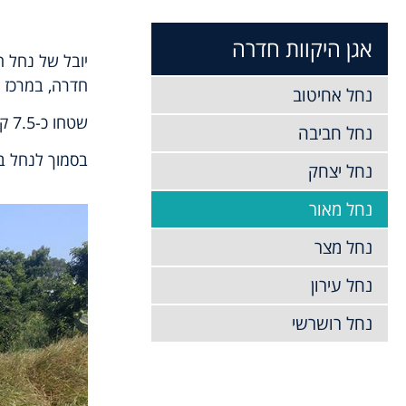
אגן היקוות חדרה
יובל של נחל ח
חדרה, במרכז 
נחל אחיטוב
שטחו כ-7.5 קמ"ר אורכו כ- 3.5 ק"מ.
נחל חביבה
בסמוך לנחל בת
נחל יצחק
נחל מאור
נחל מצר
נחל עירון
נחל רושרשי