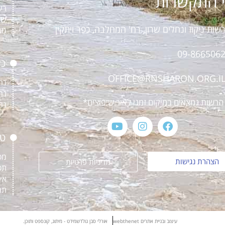
 התקשרות
רש
שו
שות ניקוז ונחלים שרון, רח' המחלבה, כפר ויתקין
מב
09-866506
כל
OFFICE@RNSHARON.ORG.I
נח
נח
רשות נמצאים במיקום זמני לאור שיפוצים*
נח
טפ
מס
הצהרת נגישות
מדיניות פרטיות
תכ
אי
תח
עיצוב ובניית אתרים webthenet
אורלי סבן גולדשמידט - מיתוג, קונספט ותוכן.