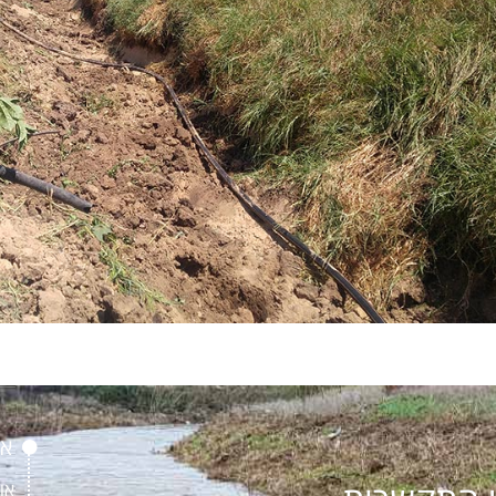
או
או