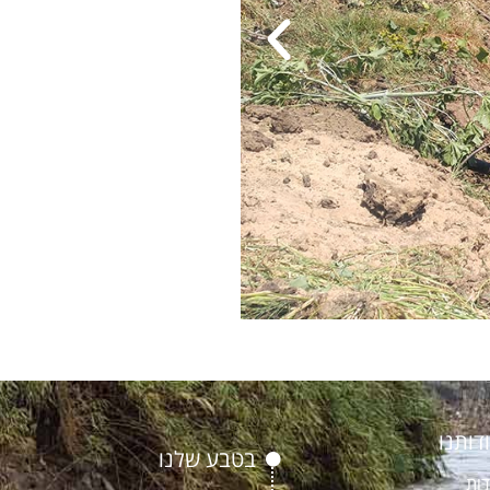
דותנו
בטבע שלנו
דות