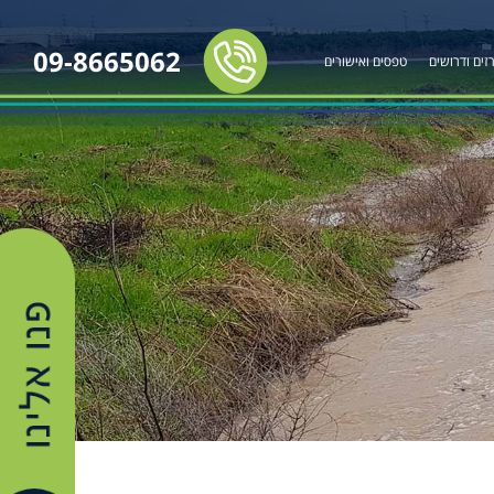
09-8665062
זים ודרושים
טפסים ואישורים