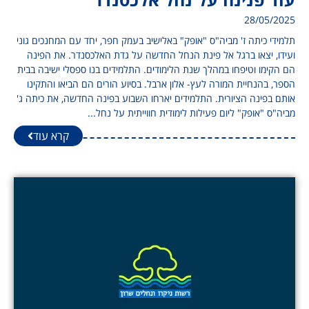
28/05/2025
תלמידי כיתה ז' מביה"ס "אופק" באלישיב בעמק חפר, יחד עם המחנכים גוני
ועידו, יצאו ברגל אל פינת הנחל החדשה על גדת האלכסנדר. את הפינה
הם הקימו וטיפחו במהלך שנת הלימודים. התלמידים בנו ספסלי ישיבה בבית
הספר, בהנחיית המורה לעץ- אלון ארבל. בסיוע הורים הם הביאו והתקינו
אותם בפינה הציורית. התלמידים יארחו השבוע בפינה החדשה, את כיתה ג'
מביה"ס "אופק" ליום פעילות לימודית חווייתית על נחל...
קרא עוד