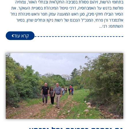
בתחומי הרשות, זיהום פסולת בסביבה החקלאית ובנחלי האזור, צמחיה
פולשת בדגש על האמברוסיה, דרכי טיפול המינהלת בסוגיית העאקר. את
הסיור הובילו חיזקי סיבק, סגן ראש המועצה עמק חפר וראש מינהלת נחל
אלכסנדר ורן פרחי, המנכ"ל הנכנס של רשות ניקוז ונחלים שרון. בסיור
השתתפו: רני...
קרא עוד