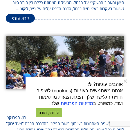
הישן והאהוב המשקיף על הנחל. הפעילות המגוונת כללה בין היתר סיור
גששות בעקבות בעלי חיים בנחל, סדנת הדפס עלים על נייר, ליקוט...
קרא עוד
אוהבים עוגיות? 🍪
אנחנו משתמשים בעוגיות (cookies) לשיפור
חוויית הגלישה שלך, הצגת הצעות מותאמות
יום שיא על נחל עירון
ועוד. כמפורט ב
מדיניות הפרטיות
שלנו.
27/03/2025
הבנתי, תודה
שומרי נחל מהמועצה האזורית מנשה יצאו ליום שיא על נחל עירון. הפרויקט
מתפתח בשנים האחרונות בשיתוף רשות הניקוז ובהדרכת חברת "צעד ירוק"
לפיתוח נחל עירון. הפעילות התקיימה בפארק נחל עירון, נקודת טבע