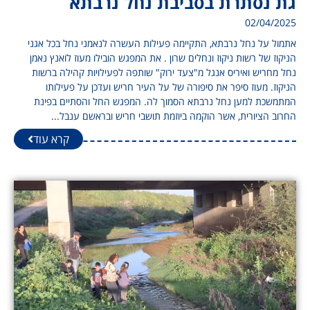
גת נסתרת בסביבת נחל נרבתא
02/04/2025
אתמול על נחל נרבתא, התקיימה פעילות העשרה לנאמני נחל בכל אגני
הניקוז של רשות ניקוז ונחלים שרון . את המפגש הובילו מעוז לואנץ נאמן
נחל מחריש ואיריס אנגל מ"צעד ירוק" שותפה לפעילויות קהילה ברשות
הניקוז. מעוז סיפר את סיפורה של על העיר חריש ועדכן על פעילותו
המתמשכת למען נחל נרבתא הסמוך לה. המפגש החל והסתיים בפינת
החרוב הציורית, אשר הוקמה ביוזמת תושבי חריש ובראשם ענבל...
קרא עוד