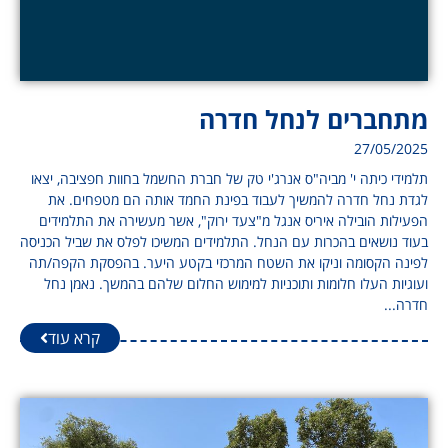
מתחברים לנחל חדרה
27/05/2025
תלמידי כיתה י' מביה"ס אנרג'י טק של חברת החשמל בחוות חפציבה, יצאו
לגדת נחל חדרה להמשיך לעבוד בפינת החמד אותה הם מטפחים. את
הפעילות הובילה איריס אנגל מ"צעד ירוק", אשר מעשירה את התלמידים
בעוד נושאים בהכרות עם הנחל. התלמידים המשיכו לפלס את שביל הכניסה
לפינה הקסומה וניקו את השטח המרכזי בקטע היער. בהפסקת הקפה/תה
ועוגיות העלו חלומות ותוכניות למימוש החלום שלהם בהמשך. נאמן נחל
חדרה...
קרא עוד