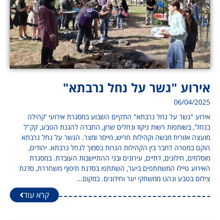
אירוע "גשר על נחל נרבתא"
06/04/2025
אירוע "גשר על נחל נרבתא" התקיים השבוע במסגרת אירועי 'קהילה
בנחל', בשותפות רשות ניקוז ונחלים שרון, החברה להגנת הטבע, קק"ל
מועצה אזורית מנשה וקהילות חריש, מייסר ומצר. הגשר על נחל נרבתא
הוקם במטרה לחבר בין הקהילות הגרות בסמוך לנחל נרבתא. יהודים,
מוסלמים, חילונים, דתיים, עירונים ובני ההתיישבות העובדת. במסגרת
האירוע טיילו המשתתפים ביער, השתתפו בסדנת תיפוף משחררת, סדנת
צילום בטבע ונהנו ממשחקי יער וחידונים. במקום...
קרא עוד