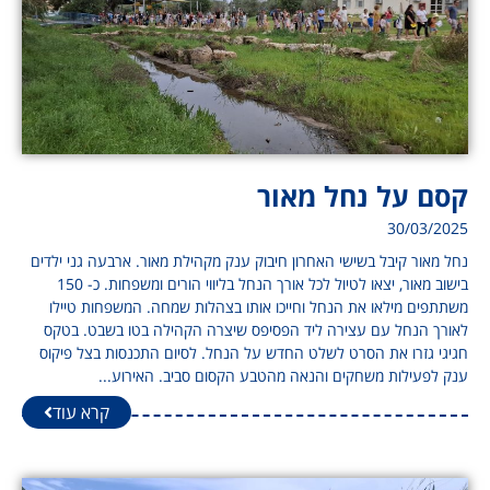
קסם על נחל מאור
30/03/2025
נחל מאור קיבל בשישי האחרון חיבוק ענק מקהילת מאור. ארבעה גני ילדים
בישוב מאור, יצאו לטיול לכל אורך הנחל בליווי הורים ומשפחות. כ- 150
משתתפים מילאו את הנחל וחייכו אותו בצהלות שמחה. המשפחות טיילו
לאורך הנחל עם עצירה ליד הפסיפס שיצרה הקהילה בטו בשבט. בטקס
חגיגי גזרו את הסרט לשלט החדש על הנחל. לסיום התכנסות בצל פיקוס
ענק לפעילות משחקים והנאה מהטבע הקסום סביב. האירוע...
קרא עוד