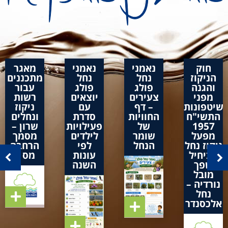
חוק
נאמני
נאמני
מאגר
הניקוז
נחל
נחל
מתכננים
והגנה
פולג
פולג
עבור
מפני
צעירים
יוצאים
רשות
שיטפונות
– דף
עם
ניקוז
התשי"ח
החוויות
סדרת
ונחלים
1957
של
פעילויות
שרון –
מפעל
שומר
לילדים
מסמך
ניקוז נחל
הנחל
לפי
הרחבה
אביחיל
עונות
מס 1
שפך
השנה
מובל
נורדיה –
נחל
אלכסנדר