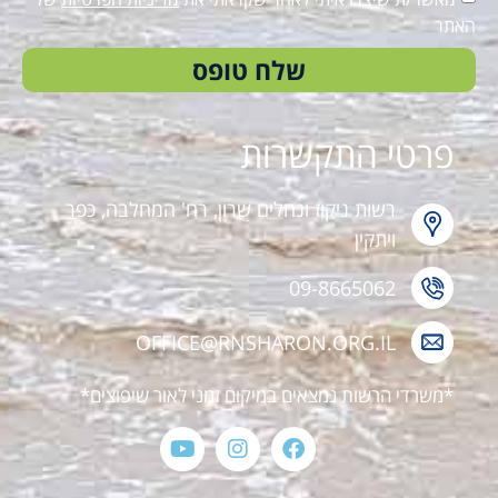
האתר
שלח טופס
פרטי התקשרות
רשות ניקוז ונחלים שרון, רח' המחלבה, כפר
ויתקין
09-8665062
OFFICE@RNSHARON.ORG.IL
*משרדי הרשות נמצאים במיקום זמני לאור שיפוצים*