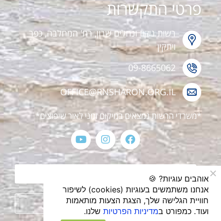
פרטי התקשרות
רשות ניקוז ונחלים שרון, רח' המחלבה, כפר
ויתקין
09-8665062
OFFICE@RNSHARON.ORG.IL
*משרדי הרשות נמצאים במיקום זמני לאור שיפוצים*
הצהרת נגישות
אוהבים עוגיות? 🍪
אנחנו משתמשים בעוגיות (cookies) לשיפור
חוויית הגלישה שלך, הצגת הצעות מותאמות
מדיניות פרטיות
ועוד. כמפורט ב
מדיניות הפרטיות
שלנו.