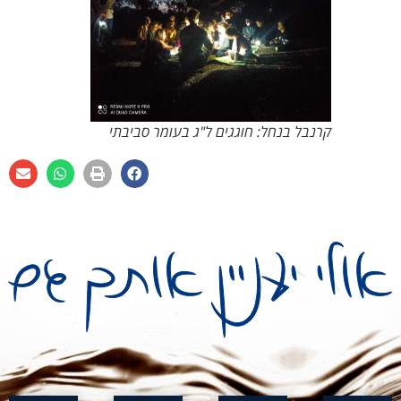
קרנבל בנחל: חוגגים ל"ג בעומר סביבתי