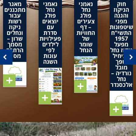
חוק
נאמני
נאמני
מאגר
הניקוז
נחל
נחל
מתכננים
והגנה
פולג
פולג
עבור
מפני
צעירים
יוצאים
רשות
שיטפונות
– דף
עם
ניקוז
התשי"ח
החוויות
סדרת
ונחלים
1957
של
פעילויות
שרון –
מפעל
שומר
לילדים
מסמך
ניקוז נחל
הנחל
לפי
הרחבה
אביחיל
עונות
מס 1
שפך
השנה
מובל
נורדיה –
נחל
אלכסנדר