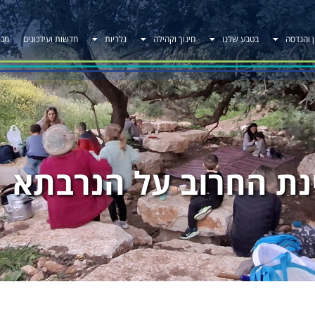
ן והנדסה
בטבע שלנו
חינוך וקהילה
גלריות
חדשות ועידכונים
מכר
נת החרוב על הנרבתא