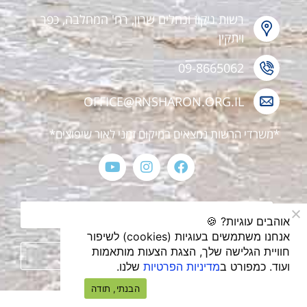
רשות ניקוז ונחלים שרון, רח' המחלבה, כפר
ויתקין
09-8665062
OFFICE@RNSHARON.ORG.IL
*משרדי הרשות נמצאים במיקום זמני לאור שיפוצים*
הצהרת נגישות
אוהבים עוגיות? 🍪
אנחנו משתמשים בעוגיות (cookies) לשיפור
חוויית הגלישה שלך, הצגת הצעות מותאמות
מדיניות פרטיות
ועוד. כמפורט ב
מדיניות הפרטיות
שלנו.
הבנתי, תודה
עיצוב ובניית אתרים webthenet