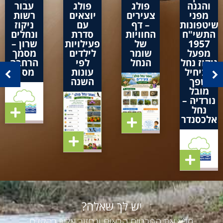
והגנה
פולג
פולג
עבור
מפני
צעירים
יוצאים
רשות
שיטפונות
– דף
עם
ניקוז
התשי"ח
החוויות
סדרת
ונחלים
1957
של
פעילויות
שרון –
מפעל
שומר
לילדים
מסמך
ניקוז נחל
הנחל
לפי
הרחבה
אביחיל
עונות
מס 1
שפך
השנה
מובל
נורדיה –
נחל
אלכסנדר
יש לך שאלה?
מלא את הפרטים הבאים ונחזור אליך בהקדם