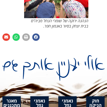
הנהגה ירוקה של שומרי הנחל מביה"ס
בבית יצחק בסיור באגמון חפר.
חוק
נאמני
נאמני
מאגר
הניקוז
נחל
נחל
מתכננים