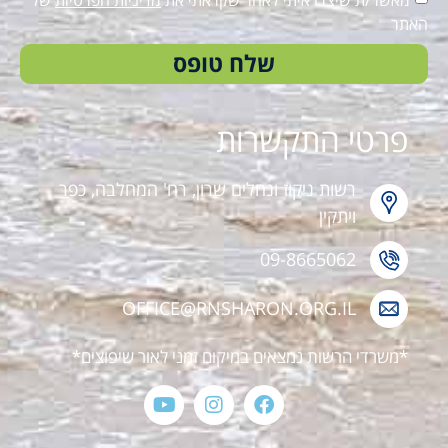
האתר
שלח טופס
פרטי התקשרות
רשות ניקוז ונחלים שרון, רח' המחלבה, כפר
ויתקין
09-8665062
OFFICE@RNSHARON.ORG.IL
*משרדי הרשות נמצאים במיקום זמני לאור שיפוצים*