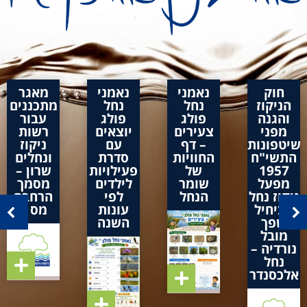
חוק
נאמני
נאמני
מאגר
הניקוז
נחל
נחל
מתכננים
והגנה
פולג
פולג
עבור
מפני
צעירים
יוצאים
רשות
שיטפונות
– דף
עם
ניקוז
התשי"ח
החוויות
סדרת
ונחלים
1957
של
פעילויות
שרון –
מפעל
שומר
לילדים
מסמך
ניקוז נחל
הנחל
לפי
הרחבה
אביחיל
עונות
מס 1
שפך
השנה
מובל
נורדיה –
נחל
אלכסנדר