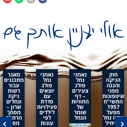
חוק
נאמני
נאמני
מאגר
הניקוז
נחל
נחל
מתכננים
והגנה
פולג
פולג
עבור
מפני
צעירים
יוצאים
רשות
שיטפונות
– דף
עם
ניקוז
התשי"ח
החוויות
סדרת
ונחלים
1957
של
פעילויות
שרון –
מפעל
שומר
לילדים
מסמך
ניקוז נחל
הנחל
לפי
הרחבה
אביחיל
עונות
מס 1