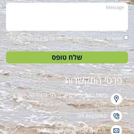
מאשר/ת שיצרו איתי לאחר שקראתי את
מדיניות הפרטיות
של
האתר
שלח טופס
פרטי התקשרות
רשות ניקוז ונחלים שרון, רח' המחלבה, כפר
ויתקין
09-8665062
OFFICE@RNSHARON.ORG.IL