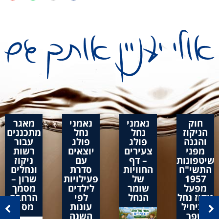
חוק
נאמני
נאמני
מאגר
הניקוז
נחל
נחל
מתכננים
והגנה
פולג
פולג
עבור
מפני
צעירים
יוצאים
רשות
שיטפונות
– דף
עם
ניקוז
התשי"ח
החוויות
סדרת
ונחלים
1957
של
פעילויות
שרון –
מפעל
שומר
לילדים
מסמך
ניקוז נחל
הנחל
לפי
הרחבה
אביחיל
עונות
מס 1
שפך
השנה