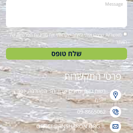
מאשר/ת שיצרו איתי לאחר שקראתי את
מדיניות הפרטיות
של
האתר
שלח טופס
פרטי התקשרות
רשות ניקוז ונחלים שרון, רח' המחלבה, כפר
ויתקין
09-8665062
OFFICE@RNSHARON.ORG.IL