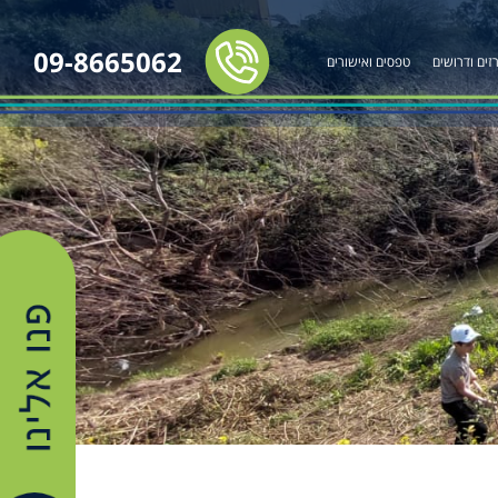
09-8665062
זים ודרושים
טפסים ואישורים