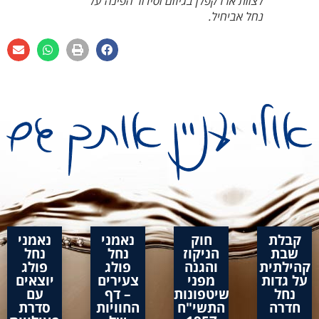
לצוות ארז קפלן בגיזום וסידור הפינה על
נחל אביחיל.
קבלת
חוק
נאמני
נאמני
שבת
הניקוז
נחל
נחל
קהילתית
והגנה
פולג
פולג
על גדות
מפני
צעירים
יוצאים
נחל
שיטפונות
– דף
עם
חדרה
התשי"ח
החוויות
סדרת