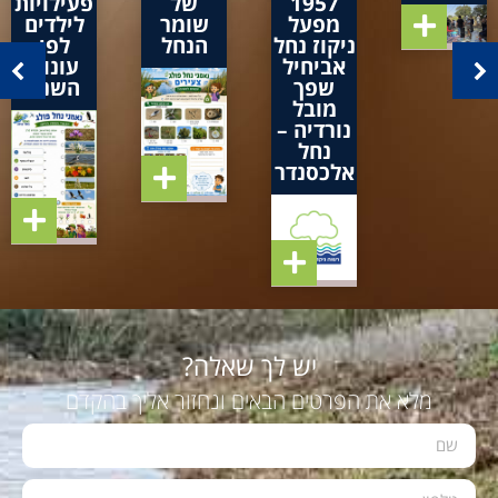
1957
של
פעילויות
מפעל
שומר
לילדים
ניקוז נחל
הנחל
לפי
אביחיל
עונות
שפך
השנה
מובל
נורדיה –
נחל
אלכסנדר
יש לך שאלה?
מלא את הפרטים הבאים ונחזור אליך בהקדם