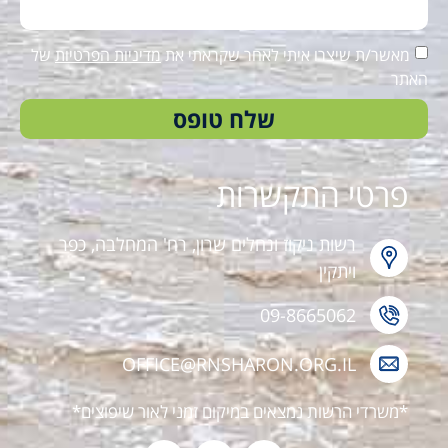
מאשר/ת שיצרו איתי לאחר שקראתי את
מדיניות הפרטיות
של
האתר
שלח טופס
פרטי התקשרות
רשות ניקוז ונחלים שרון, רח' המחלבה, כפר
ויתקין
09-8665062
OFFICE@RNSHARON.ORG.IL
*משרדי הרשות נמצאים במיקום זמני לאור שיפוצים*