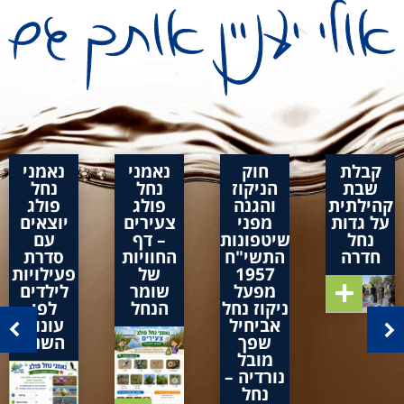
קבלת
חוק
נאמני
נאמני
שבת
הניקוז
נחל
נחל
קהילתית
והגנה
פולג
פולג
על גדות
מפני
צעירים
יוצאים
נחל
שיטפונות
– דף
עם
חדרה
התשי"ח
החוויות
סדרת
1957
של
פעילויות
מפעל
שומר
לילדים
ניקוז נחל
הנחל
לפי
אביחיל
עונות
שפך
השנה
מובל
נורדיה –
נחל