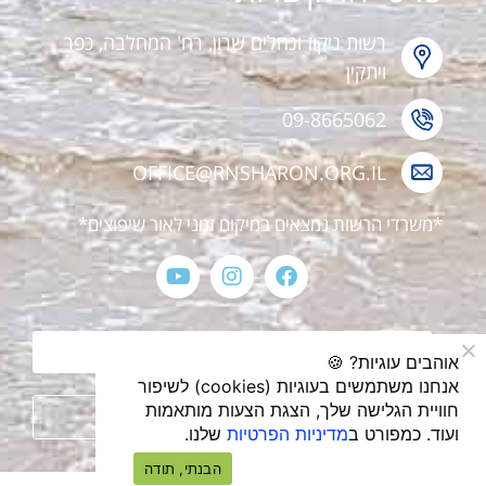
רשות ניקוז ונחלים שרון, רח' המחלבה, כפר
ויתקין
09-8665062
OFFICE@RNSHARON.ORG.IL
*משרדי הרשות נמצאים במיקום זמני לאור שיפוצים*
הצהרת נגישות
אוהבים עוגיות? 🍪
אנחנו משתמשים בעוגיות (cookies) לשיפור
חוויית הגלישה שלך, הצגת הצעות מותאמות
מדיניות פרטיות
ועוד. כמפורט ב
מדיניות הפרטיות
שלנו.
הבנתי, תודה
עיצוב ובניית אתרים webthenet