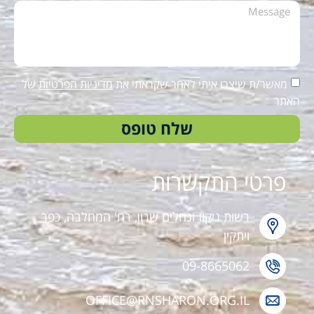
מאשר/ת שיצרו איתי לאחר שקראתי את
מדיניות הפרטיות
של
האתר
שלח טופס
פרטי התקשרות
רשות ניקוז ונחלים שרון, רח' המחלבה, כפר
ויתקין
09-8665062
OFFICE@RNSHARON.ORG.IL