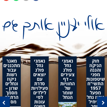
חוק
נאמני
נאמני
מאגר
הניקוז
נחל
נחל
מתכננים
והגנה
פולג
פולג
עבור
מפני
צעירים
יוצאים
רשות
שיטפונות
– דף
עם
ניקוז
התשי"ח
החוויות
סדרת
ונחלים
1957
של
פעילויות
שרון –
מפעל
שומר
לילדים
מסמך
ניקוז נחל
הנחל
לפי
הרחבה
אביחיל
עונות
מס 1
שפך
השנה