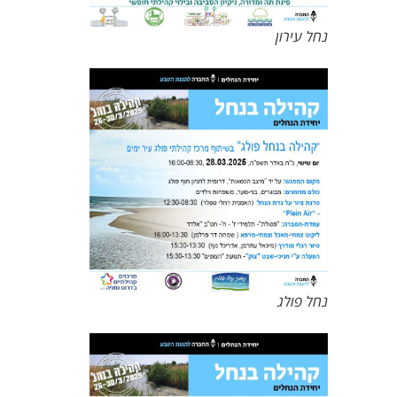
נחל עירון
נחל פולג