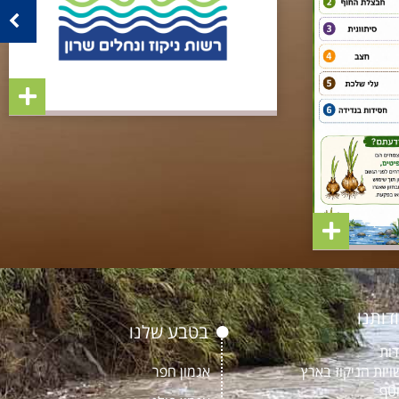
דותנו
בטבע שלנו
דות
ויות הניקוז בארץ
אגמון חפר
טף