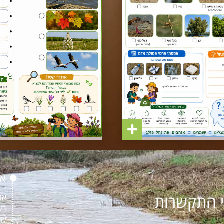
או
 התקשרות
או
רש
שו