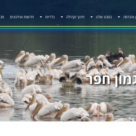
ן והנדסה
בטבע שלנו
חינוך וקהילה
גלריות
חדשות ועידכונים
מכר
מון חפר