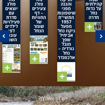
קהילתית
והגנה
פולג
פולג
על גדות
מפני
צעירים
יוצאים
נחל
שיטפונות
– דף
עם
חדרה
התשי"ח
החוויות
סדרת
1957
של
פעילויות
מפעל
שומר
לילדים
ניקוז נחל
הנחל
לפי
אביחיל
עונות
שפך
השנה
מובל
נורדיה –
נחל
אלכסנדר
יש לך שאלה?