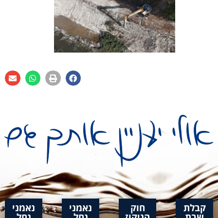
קבלת
חוק
נאמני
נאמני
שבת
הניקוז
נחל
נחל