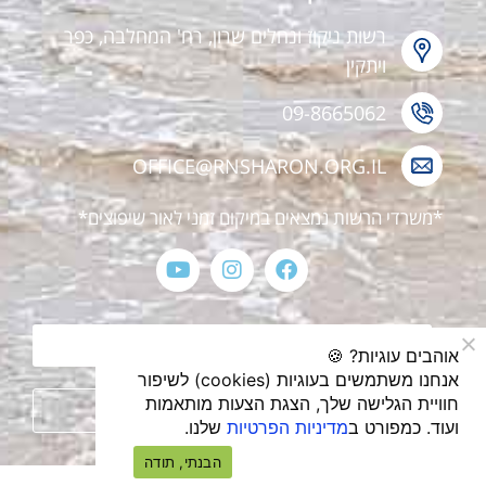
רשות ניקוז ונחלים שרון, רח' המחלבה, כפר
ויתקין
09-8665062
OFFICE@RNSHARON.ORG.IL
*משרדי הרשות נמצאים במיקום זמני לאור שיפוצים*
הצהרת נגישות
אוהבים עוגיות? 🍪
אנחנו משתמשים בעוגיות (cookies) לשיפור
חוויית הגלישה שלך, הצגת הצעות מותאמות
מדיניות פרטיות
ועוד. כמפורט ב
מדיניות הפרטיות
שלנו.
הבנתי, תודה
עיצוב ובניית אתרים webthenet