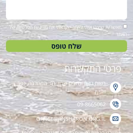
מאשר/ת שיצרו איתי לאחר שקראתי את
מדיניות הפרטיות
של
האתר
שלח טופס
פרטי התקשרות
רשות ניקוז ונחלים שרון, רח' המחלבה, כפר
ויתקין
09-8665062
OFFICE@RNSHARON.ORG.IL
*משרדי הרשות נמצאים במיקום זמני לאור שיפוצים*