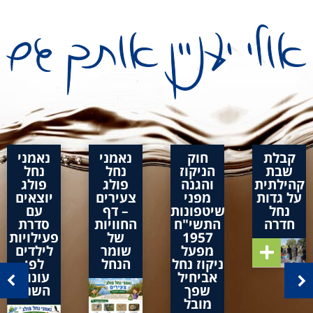
קבלת
חוק
נאמני
נאמני
שבת
הניקוז
נחל
נחל
קהילתית
והגנה
פולג
פולג
על גדות
מפני
צעירים
יוצאים
נחל
שיטפונות
– דף
עם
חדרה
התשי"ח
החוויות
סדרת
1957
של
פעילויות
מפעל
שומר
לילדים
ניקוז נחל
הנחל
לפי
אביחיל
עונות
שפך
השנה
מובל