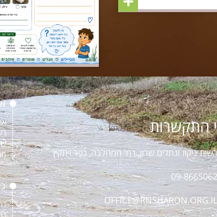
או
 התקשרות
או
רש
שו
שות ניקוז ונחלים שרון, רח' המחלבה, כפר ויתקין
מב
09-866506
כל
OFFICE@RNSHARON.ORG.I
נח
נח