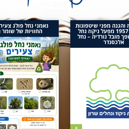
ז והגנה מפני שיטפונות
נאמני נחל פולג צעירי
התשי"ח 1957 מפעל ניקוז נחל
החוויות של שומר 
ך מובל נורדיה – נחל
אלכסנדר