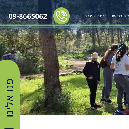
09-8665062
זים ודרושים
טפסים ואישורים