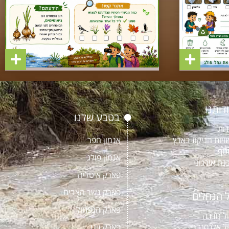
דותנו
בטבע שלנו
דות
ויות הניקוז בארץ
אגמון חפר
טף
אגמון פולג
נה אירגוני
פארק איטליה
פארק גשר הצבים
 הנחלים
פארק הנפתול
ל חדרה
ל אלכסנדר
פארק זיגן