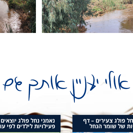
חל פולג צעירים – דף
נאמני נחל פולג יוצאים
ות של שומר הנחל
פעילויות לילדים לפי עו