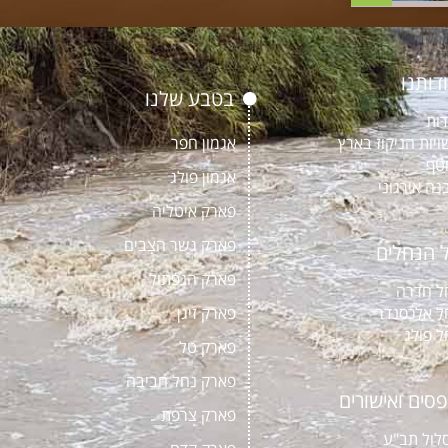
דותנו
בטבע שלנו
דות
ויות הניקוז בארץ
אגמון חפר
טף
אגמון פולג
נה אירגוני
פארק איטליה
פארק גשר הצבים
 הנחלים
פארק הנפתול
ל חדרה
ל אלכסנדר
פארק זיגן
ל פולג
פארק טל
פארק נחל חביבה
סים ואישורים
פארק צרפת
לול תב"ע