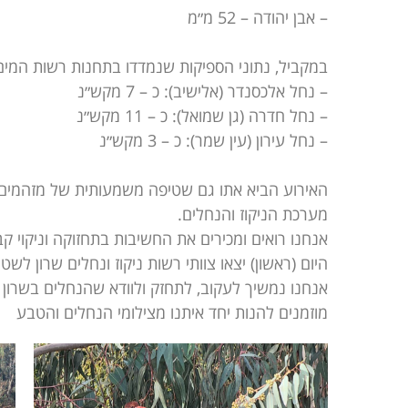
– אבן יהודה – ‎52 מ״מ
במקביל, נתוני הספיקות שנמדדו בתחנות רשות המים
– נחל אלכסנדר (אלישיב): כ – 7 מקש״נ
– נחל חדרה (גן שמואל): כ – 11 מקש״נ
– נחל עירון (עין שמר): כ – 3 מקש״נ
האירוע הביא אתו גם שטיפה משמעותית של מזהמים 
מערכת הניקוז והנחלים.
אנחנו רואים ומכירים את החשיבות בתחזוקה וניקוי 
היום (ראשון) יצאו צוותי רשות ניקוז ונחלים שרון
אנחנו נמשיך לעקוב, לתחזק ולוודא שהנחלים בשרון ע
מוזמנים להנות יחד איתנו מצילומי הנחלים והטבע