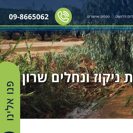
09-8665062
זים ודרושים
טפסים ואישורים
שון של חורף 25-26 – רשות ניקוז ונחלים שרון