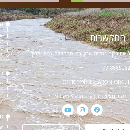
או
 התקשרות
או
רש
שו
שות ניקוז ונחלים שרון, רח' המחלבה, כפר ויתקין
מב
09-866506
כל
OFFICE@RNSHARON.ORG.I
נח
נח
רשות נמצאים במיקום זמני לאור שיפוצים*
נח
טפ
מס
הצהרת נגישות