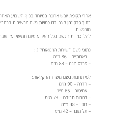
אחרי תקופת יובש ארוכה במיוחד בסוף השבוע האחרון
בתוך פרק זמן קצר ירדו כמויות גשם מרשימות ברחב
מורגשות.
להלן כמויות הגשם בכל האירוע מיום חמישי ועד שבת 
נתוני גשם השירות המטאורולוגי:
– בארותיים – ‎86 מ״מ
– פרדס חנה – ‎83 מ״מ
לפי תחנות גשם משרד החקלאות:
– חדרה – ‎90 מ״מ
– אחיטוב – ‎65 מ״מ
– להבות חביבה – ‎73 מ״מ
– רופין – ‎48 מ״מ
– תל מונד – ‎42 מ״מ